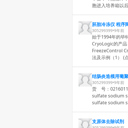
胞进入培养箱以后
胚胎冷冻仪 程序
305299399
•
9年前
始于1994年的毕特
CryoLogic的
FreezeContr
法及示例（1） (点
结肠炎造模用葡聚糖
305299399
•
9年前
货 号：021601
sulfate sodi
sulfate sodium
支原体去除试剂
305299399
•
9年前