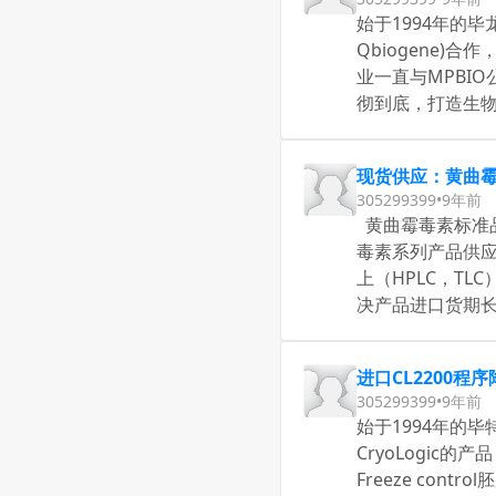
始于1994年的毕龙转
Qbiogene)
业一直与MPBI
彻到底，打造生
现货供应：黄曲
305299399
•
9年前
黄曲霉毒素标准品系列
毒素系列产品供应,
上（HPLC，TL
决产品进口货期长的
进口CL2200程
305299399
•
9年前
始于1994年的毕特
CryoLogic的
Freeze co