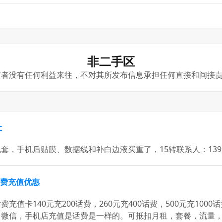
非二手区
布者没有任何利益来往，不对其所发布信息承担任何直接和间接
让
，手机后贴膜、数据线和补白边液买重了，15转联系人：139911
话费充值优惠
充值卡140元充200话费，260元充400话费，500元充100
，微信，手机店充值是话费是一样的。可抵扣月租，套餐，流量