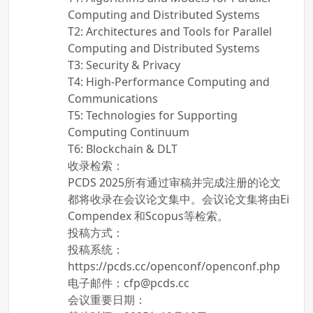
Computing and Distributed Systems
T2: Architectures and Tools for Parallel
Computing and Distributed Systems
T3: Security & Privacy
T4: High-Performance Computing and
Communications
T5: Technologies for Supporting
Computing Continuum
T6: Blockchain & DLT
收录检索：
PCDS 2025所有通过审稿并完成注册的论文
都将收录在会议论文集中。会议论文集将由Ei
Compendex 和Scopus等检索。
投稿方式：
投稿系统：
https://pcds.cc/openconf/openconf.php
电子邮件：cfp@pcds.cc
会议重要日期：