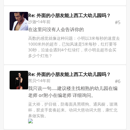
Re: 外面的小朋友能上西工大幼儿园吗？
沙迦
•
14年前
#
5
在这里问没有人会告诉你的
高数的感觉就像这种问题：小明以3米每秒的速度去
1000米外的超市，已知风速是5米每秒，红灯要等
30秒，沿途会遇到4个红绿灯，求小明去超市会买
多少个灯泡？
Re: 外面的小朋友能上西工大幼儿园吗？
黑贝
•
14年前
#
6
我只说一句.....建议楼主找相熟的幼儿园在编
老师 or附小在编老师 详细询问。
蓝大褂，护目镜，防毒面具黑喂狗。通风橱，玻璃
杯，胶皮手套奏起来。动词大慈动词大慈，康忙北
鼻做实验。