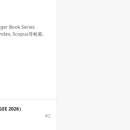
ook Series
endex, Scopus等检索。
EE 2026）
#
2