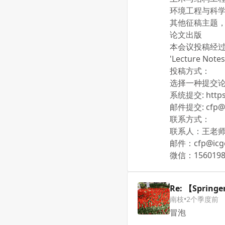
环境工程与科
其他征稿主题，请点击
论文出版
本会议投稿经过2
'Lecture No
投稿方式：
选择一种提交
系统提交: https:
邮件提交: cfp@i
联系方式：
联系人：王老
邮件：cfp@icg
微信：1560198
Re: 【Spri
南枝
•
2个季度前
冒泡